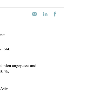
att.
rhöht.
rämien angepasst und
10 %:
 Aktiv