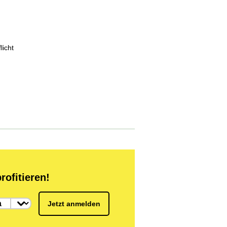
licht
rofitieren!
Jetzt anmelden