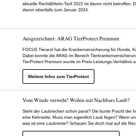
* Der Neugeschäftstarif Glas innerhalb Business Akt
Business Aktiv Sach 2010
7,5
aktuelle Recht&Heim-Tarif 2022 ist davon nicht betroffen.
* Erhöhung des Neugeschäfts aufgrund gleitendem 
K-Teilkasko
kei
gewerblichen Gebäudeversicherung Tarif 2015 erhöh
(Beitragssatzanpassung)
10% 
davon ebenfalls zum Januar 2024.
Baupreisindex 2024: 2.134,5 (Vorjahr 1.961,4)
.
Leistungsbonus
HSB 2011*
kein
Eine Anpassung der Typ- und Regionalklassen wird j
Business Aktiv Sach 2014
kein
Bei den Wohngebäudeversicherungen
VGB 2008
u
HSB 2014
5,0
(Beitragssatzanpassung)
Bedingungen
Anp
Beitragssatzanpassungen.
Ausgezeichnet: ARAG TierProtect Premium
HSB 2021
kein
Business Aktiv Sach 2017*
10,0
AUB 2007 / 2012 / 2016
unve
Der
Tarif 2015
der gewerblichen Gebäude ist ebenfal
(Beitragssatzanpassung)
auße
FOCUS Tierarzt hat die Krankenversicherung für Hunde, K
Dabei konnte die ARAG im Bereich Tierkrankenversicheru
** Werte der einzelnen Bonusstufen s. Geschäftsberi
* ab Hauptfälligkeit 11/2023
TierProtect Premium wurde im Preis-Leistungs-Verhältnis 
* Der Neugeschäftstarif wird ab dem 01.01.2024 um
Beitragsbemessungsgrenzen für 2024 gemäß Soz
Rechengrößenverordnung vom 11.09.2023
Weitere Infos zum TierProtect
Hausrat Summenanpassung
Alte Bundesländer = Erhöhung auf 7.550 € (2023 = 7
Neue Bundesländer = Erhöhung auf 7.450 € (2023 =
Bedingungen
Anp
Beiträge zur Kranken- und Pflegeversicherung Erhöh
Vom Winde verweht! Wohin mit Nachbars Laub?
Alte Bedingungen
5,0%
Steht der Laubrechen schon parat? Die bunte Pracht der her
aufg
eine Kehrseite: Muss man eigentlich Laub fegen? Wann u
was ist eine Laubrente? Schauen Sie doch mal auf die Rec
VHB 03
3,0