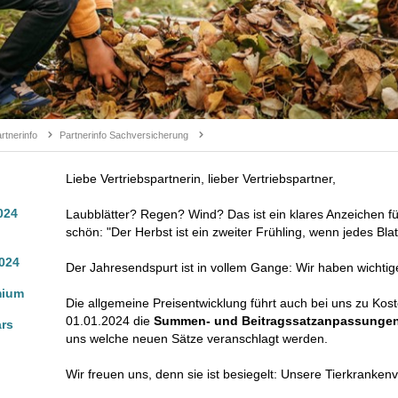
tnerinfo
Partnerinfo Sachversicherung
Liebe Vertriebspartnerin, lieber Vertriebspartner,
024
Laubblätter? Regen? Wind? Das ist ein klares Anzeichen f
schön: "Der Herbst ist ein zweiter Frühling, wenn jedes Blatt
024
Der Jahresendspurt ist in vollem Gange: Wir haben wichtig
mium
Die allgemeine Preisentwicklung führt auch bei uns zu Ko
01.01.2024 die
Summen- und Beitragssatzanpassunge
rs
uns welche neuen Sätze veranschlagt werden.
Wir freuen uns, denn sie ist besiegelt: Unsere Tierkranke