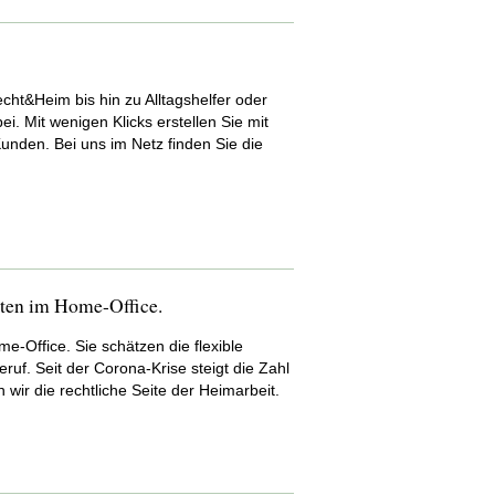
%
ht&Heim bis hin zu Alltagshelfer oder
i. Mit wenigen Klicks erstellen Sie mit
unden. Bei uns im Netz finden Sie die
ne Anpassung
 individueller Vereinbarung
ten im Home-Office.
e-Office. Sie schätzen die flexible
ruf. Seit der Corona-Krise steigt die Zahl
ir die rechtliche Seite der Heimarbeit.
ssung
rändert*