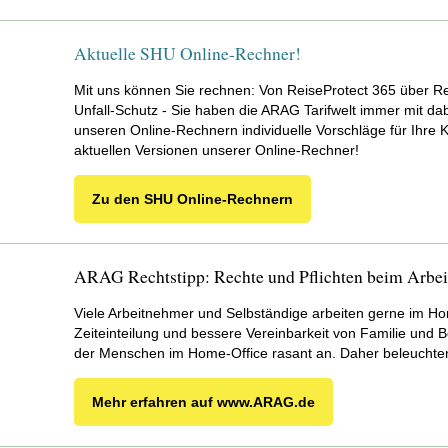
AUB 88 und älter
2,9
Aktuelle SHU Online-Rechner!
AUB 99
3%
Mit uns können Sie rechnen: Von ReiseProtect 365 über Rec
Unfall-Schutz - Sie haben die ARAG Tarifwelt immer mit dabe
AUB 2003
3%
unseren Online-Rechnern individuelle Vorschläge für Ihre K
aktuellen Versionen unserer Online-Rechner!
AUB 2007 / 2012 / 2016
kei
Zu den SHU Online-Rechnern
AUB 2018
gem.
Unfallrente AURB 98
3%
ARAG Rechtstipp: Rechte und Pflichten beim Arbei
Unfall (Leistungsbonus)
Viele Arbeitnehmer und Selbständige arbeiten gerne im Hom
Zeiteinteilung und bessere Vereinbarkeit von Familie und Be
der Menschen im Home-Office rasant an. Daher beleuchten w
Bedingungswerk
Anpa
Mehr erfahren auf www.ARAG.de
AUB 2007 / 2012 / 2016
unve