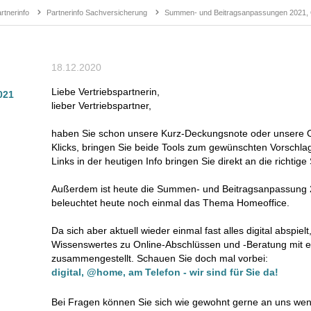
tnerinfo
Partnerinfo Sachversicherung
Summen- und Beitragsanpassungen 2021, 
18.12.2020
Liebe Vertriebspartnerin,
021
lieber Vertriebspartner,
haben Sie schon unsere Kurz-Deckungsnote oder unsere On
Klicks, bringen Sie beide Tools zum gewünschten Vorschlag.
Links in der heutigen Info bringen Sie direkt an die richtig
Außerdem ist heute die Summen- und Beitragsanpassung 
beleuchtet heute noch einmal das Thema Homeoffice.
Da sich aber aktuell wieder einmal fast alles digital abspie
Wissenswertes zu Online-Abschlüssen und -Beratung mit 
zusammengestellt. Schauen Sie doch mal vorbei:
digital, @home, am Telefon - wir sind für Sie da!
Bei Fragen können Sie sich wie gewohnt gerne an uns we