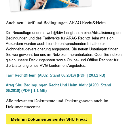
Erweiterung des Krankenhaus- und
Arbeitsunfähigkeits-Tagegelds
Auch neu: Tarif und Bedingungen ARAG Recht&Heim
„Baustein Fit Plus“ – Highlight für sportlich aktive!
Die Neuauflage unseres web@ktiv bringt auch eine Aktualisierung der
Optional zuwählbarer Baustein. Nachsorgeleistungen bis 1.000 Euro
Bedingungen und des Tarifwerks für ARAG Recht&Heim mit sich.
nach einem Unfall für
Außerdem wurden auch hier die entsprechenden Inhalte zur
Wohngebäudeversicherung angepasst. Die neuen Unterlagen finden
Zusätzliche Physio-Einheiten
Sie wie gewohnt bei uns im Netz zum herunterladen. Oder Sie nutzen
gleich unsere Deckungsnoten sowie Online- und Offline Rechner für
die Erstellung eines VVG-konformen Angebotes.
Personal Trainer-Stunden
Tarif Recht&Heim (A002, Stand 06.2019) (PDF | 203.2 kB)
Arag Shu Bedingungen Recht Und Heim Aktiv (A209, Stand
Laufanalyse
06.2019) (PDF | 1.1 MB)
Alle relevanten Dokumente und Deckungsnoten auch im
Ernährungsberatung
Dokumentencenter
„Kasko“ – Deckung für Sportgeräte bis 5.000 Euro
Mehr im Dokumentencenter SHU Privat
Gelistete Sportgeräte werden nach Zeitwert von 90 Prozent