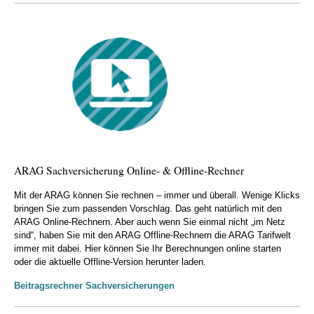
bis 20 Prozent des aktuellen Neupreises in „gleicher Art und
Güte“ ersetzt.
Erstattung von Wettkampfgebühren und Skipass bis zu 500
Euro
Wenn zum großen Ereignis aufgrund eines Unfalls nicht
angetreten werden kann.
Erste Hilfe Kurs
Willkommens-Serviceleistung für jeden Kunden
ARAG Sachversicherung Online- & Offline-Rechner
Serviceleistungen unseres Kooperationspartners
Mit der ARAG können Sie rechnen – immer und überall. Wenige Klicks
bringen Sie zum passenden Vorschlag. Das geht natürlich mit den
(bekannt aus der Kranken-Vollversicherung –) jetzt neu und erstmalig
ARAG Online-Rechnern. Aber auch wenn Sie einmal nicht „im Netz
integriert in ein Produkt der ARAG Allgemeine
sind“, haben Sie mit den ARAG Offline-Rechnern die ARAG Tarifwelt
immer mit dabei. Hier können Sie Ihr Berechnungen online starten
Gespräch mit erfahrenen Ärzten per Telefon, Video oder
oder die aktuelle Offline-Version herunter laden.
Chat
Beitragsrechner Sachversicherungen
Erst- und Zweit-Meinung