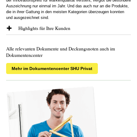
der Innovationspreis für Markenqualität versteht, vergibt die besondere
Auszeichnung nur einmal im Jahr. Und das auch nur an die Produkte,
die in ihrer Gattung in den meisten Kategorien überzeugen konnten
und ausgezeichnet sind.
Highlights für Ihre Kunden
Bewährte Leistungen und Services wie optionale Summendynamik,
Unfälle durch Eigenbewegung, die in der Premiumvariante inklusive
Alle relevanten Dokumente und Deckungsnoten auch im
sind und Flexibilität durch Kapitalauszahlung bei Invalidität oder
Dokumentencenter
monatliche Unfall-Rente werden ergänzt durch bspw.:
Faire 1000er Progression
Mehr im Dokumentencenter SHU Privat
Verbesserte 500er Progression mit Mehrleistung ab
26 Prozent Invalidität
Erhöhung des Mitwirkungsanteils
(Komfort 50 Prozent, Premium 75 Prozent - bis zum 67.
Lebensjahr und 50 Prozent danach)
Erweiterung der Rentengarantie bis 67 Jahre
(für Hinterbliebene im Todesfall des Rentenbeziehers)