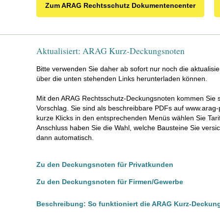
- mit / ohne Selbstbeteiligung
Zum ARAG Rechtsschutz Dokumentencenter
Aktiv-RS um 5,0%
- Basis / Komfort / Premium
- mit / ohne Selbstbeteiligung
Aktualisiert: ARAG Kurz-Deckungsnoten
Aktiv-RS für Selbstständige um 5,0%
Bitte verwenden Sie daher ab sofort nur noch die aktualis
- Basis / Komfort / Premium
über die unten stehenden Links herunterladen können.
- mit / ohne Selbstbeteiligung
Mit den ARAG Rechtsschutz-Deckungsnoten kommen Sie s
Vorschlag. Sie sind als beschreibbare PDFs auf www.arag-pa
kurze Klicks in den entsprechenden Menüs wählen Sie Tari
Anschluss haben Sie die Wahl, welche Bausteine Sie versic
dann automatisch.
Zu den Deckungsnoten für Privatkunden
Zu den Deckungsnoten für Firmen/Gewerbe
Beschreibung: So funktioniert die ARAG Kurz-Deckun