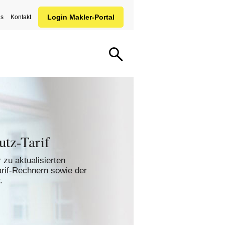
ns
Kontakt
utz-Tarif
zu aktualisierten
arif-Rechnern sowie der
.