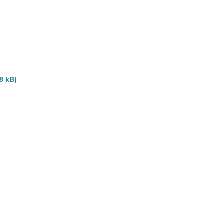
8 kB)
)