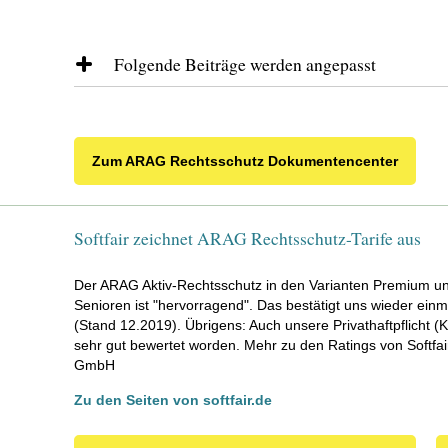
Folgende Beiträge werden angepasst
Aktiv-RS Verkehr für Privatpersonen um 
- Basis / Komfort / Premium
- kein Fahrzeug / mehr als 1 Fahrzeug
Zum ARAG Rechtsschutz Dokumentencenter
- mit / ohne Selbstbeteiligung
Aktiv-RS Verkehr für Privatpersonen um 
Softfair zeichnet ARAG Rechtsschutz-Tarife aus
- Basis / Komfort / Premium
- 1 Fahrzeug
Der ARAG Aktiv-Rechtsschutz in den Varianten Premium und
- mit / ohne Selbstbeteiligung
Senioren ist "hervorragend". Das bestätigt uns wieder einma
(Stand 12.2019). Übrigens: Auch unsere Privathaftpflicht (K
Firmen-Fahrer-RS um 7,5%
sehr gut bewertet worden. Mehr zu den Ratings von Softfair
- mit / ohne Selbstbeteiligung
GmbH
Zu den Seiten von softfair.de
Aktiv-RS Verkehr für Selbstständige um 7
- Basis / Komfort / Premium