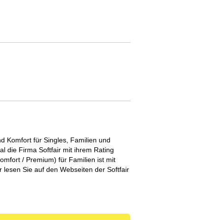
7,5%
10,0%
 Komfort für Singles, Familien und
l die Firma Softfair mit ihrem Rating
omfort / Premium) für Familien ist mit
 lesen Sie auf den Webseiten der Softfair
,5%