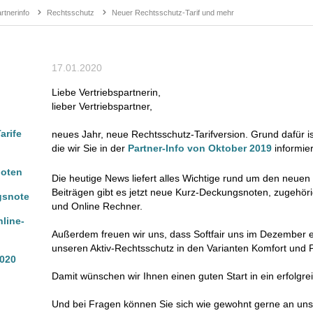
tnerinfo
Rechtsschutz
Neuer Rechtsschutz-Tarif und mehr
17.01.2020
Liebe Vertriebspartnerin,
lieber Vertriebspartner,
arife
neues Jahr, neue Rechtsschutz-Tarifversion. Grund dafür i
die wir Sie in der
Partner-Info von Oktober 2019
informie
noten
Die heutige News liefert alles Wichtige rund um den neuen
Beiträgen gibt es jetzt neue Kurz-Deckungsnoten, zugehörig
gsnote
und Online Rechner.
line-
Außerdem freuen wir uns, dass Softfair uns im Dezember 
unseren Aktiv-Rechtsschutz in den Varianten Komfort und
2020
Damit wünschen wir Ihnen einen guten Start in ein erfolgre
Und bei Fragen können Sie sich wie gewohnt gerne an un