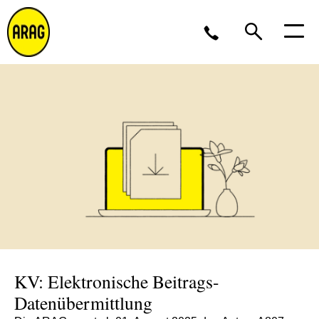
Montag - Donnerstag 09 - 17 Uhr<br />Freitag 9 - 16
Uhr
0211 963-4545
Partner werden?
KV: Elektronische Beitrags-
Datenübermittlung