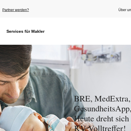
Partner werden?
Über u
Services für Makler
BRE, MedExtra,
GesundheitsApp,
Heute dreht sich
KV Volltreffer!